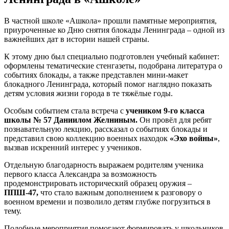
В частной школе «Ашкола» прошли памятные мероприятия,
приуроченные ко Дню снятия блокады Ленинграда – одной из
важнейших дат в истории нашей страны.
К этому дню был специально подготовлен учебный кабинет:
оформлены тематические стенгазеты, подобрана литература о
событиях блокады, а также представлен мини-макет
блокадного Ленинграда, который помог наглядно показать
детям условия жизни города в те тяжёлые годы.
Особым событием стала встреча с
учеником 9-го класса
школы № 57 Даниилом Желниным.
Он провёл для ребят
познавательную лекцию, рассказал о событиях блокады и
представил свою коллекцию военных находок
«Эхо войны»
,
вызвав искренний интерес у учеников.
Отдельную благодарность выражаем родителям ученика
первого класса Александра за возможность
продемонстрировать исторический образец оружия –
ППШ-47,
что стало важным дополнением к разговору о
военном времени и позволило детям глубже погрузиться в
тему.
Подобные мероприятия помогают формировать у школьников