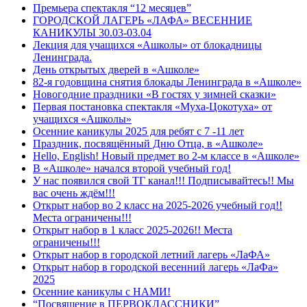
Премьера спектакля “12 месяцев”
ГОРОДСКОЙ ЛАГЕРЬ «ЛАФА» ВЕСЕННИЕ
КАНИКУЛЫ 30.03-03.04
Лекция для учащихся «Ашколы» от блокадницы
Ленинграда.
День открытых дверей в «Ашколе»
82-я годовщина снятия блокады Ленинграда в «Ашколе»
Новогодние праздники «В гостях у зимней сказки»
Первая постановка спектакля «Муха-Цокотуха» от
учащихся «Ашколы»
Осенние каникулы 2025 для ребят с 7 -11 лет
Праздник, посвящённый Дню Отца, в «Ашколе»
Hello, English! Новый предмет во 2‑м классе в «Ашколе»
В «Ашколе» начался второй учебный год!
У нас появился свой ТГ канал!!! Подписывайтесь!! Мы
вас очень ждём!!!
Открыт набор во 2 класс на 2025-2026 учебный год!!
Места ограничены!!!
Открыт набор в 1 класс 2025-2026!! Места
ограничены!!!
Открыт набор в городской летний лагерь «ЛаФА»
Открыт набор в городской весенний лагерь «ЛаФа»
2025
Осенние каникулы с НАМИ!
“Посвящение в ПЕРВОКЛАССНИКИ”