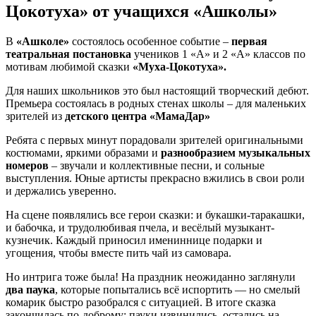
Цокотуха» от учащихся «Ашколы»
В
«
Ашколе
»
состоялось особенное событие –
первая
театральная постановка
учеников 1 «А» и 2 «А» классов по
мотивам любимой сказки
«Муха-Цокотуха».
Для наших школьников это был настоящий творческий дебют.
Премьера состоялась в родных стенах школы – для маленьких
зрителей из
детского центра «
МамаДар
»
Ребята с первых минут порадовали зрителей оригинальными
костюмами, яркими образами и
разнообразием музыкальных
номеров
– звучали и коллективные песни, и сольные
выступления. Юные артисты прекрасно вжились в свои роли
и держались уверенно.
На сцене появлялись все герои сказки: и букашки-таракашки,
и бабочка, и трудолюбивая пчела, и весёлый музыкант-
кузнечик. Каждый приносил имениннице подарки и
угощения, чтобы вместе пить чай из самовара.
Но интрига тоже была! На праздник неожиданно заглянули
два паука
, которые попытались всё испортить — но смелый
комарик быстро разобрался с ситуацией. В итоге сказка
закончилась по-доброму: пауки извинились, остались на